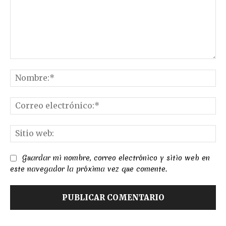
Comentario:
No
Co
el
Sit
we
Guardar mi nombre, correo electrónico y sitio web en
este navegador la próxima vez que comente.