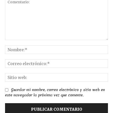
Comentario:
No
Co
el
Sit
we
Guardar mi nombre, correo electrónico y sitio web en
este navegador la próxima vez que comente.