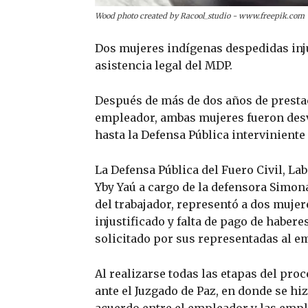
Wood photo created by Racool_studio - www.freepik.com
Dos mujeres indígenas despedidas inju
asistencia legal del MDP.
Después de más de dos años de prestac
empleador, ambas mujeres fueron desv
hasta la Defensa Pública interviniente
La Defensa Pública del Fuero Civil, La
Yby Yaú a cargo de la defensora Simona
del trabajador, representó a dos muje
injustificado y falta de pago de habere
solicitado por sus representadas al e
Al realizarse todas las etapas del pro
ante el Juzgado de Paz, en donde se hi
acuerdo entre el empleador y las emple