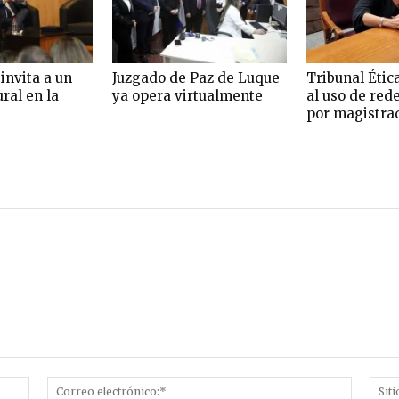
 invita a un
Juzgado de Paz de Luque
Tribunal Ética
ral en la
ya opera virtualmente
al uso de red
por magistra
Nombre:*
Correo