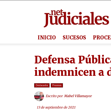
Judiciales.net
INICIO
SUCESOS
PROCE
Defensa Públic
indemnicen a d
Destacados
Procesos
Escrito por
Mabel Villamayor
13 de septiembre de 2021