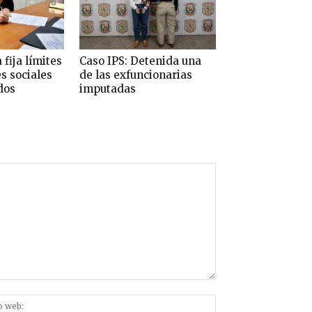
 fija límites
Caso IPS: Detenida una
es sociales
de las exfuncionarias
dos
imputadas
Sitio