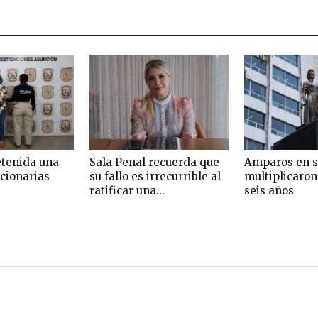
etenida una
Sala Penal recuerda que
Amparos en s
ncionarias
su fallo es irrecurrible al
multiplicaron
ratificar una...
seis años