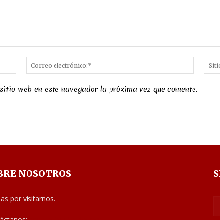
Nombre:*
Correo
electró
 sitio web en este navegador la próxima vez que comente.
BRE NOSOTROS
S
ias por visitarnos.
áctanos:
noticias@judiciales.net