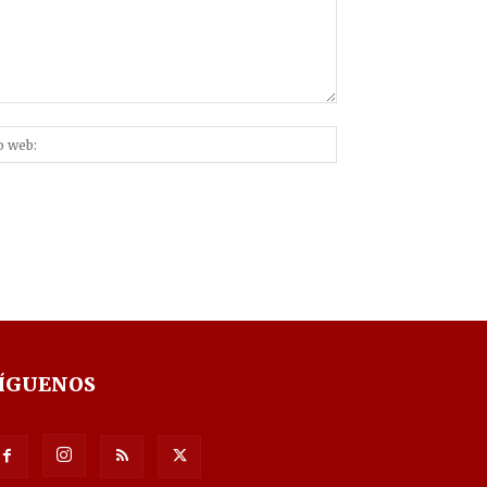
Sitio
nico:*
web:
ÍGUENOS