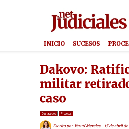
Judiciales.net
INICIO
SUCESOS
PROCE
Dakovo: Ratifi
militar retirad
caso
Destacados
Procesos
Escrito por
Yerutí Mereles
15 de abril d