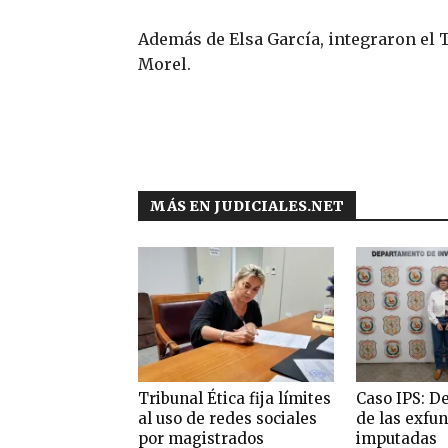
Además de Elsa García, integraron el 
Morel.
MÁS EN JUDICIALES.NET
Tribunal Ética fija límites
Caso IPS: D
al uso de redes sociales
de las exfu
por magistrados
imputadas