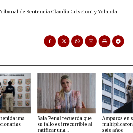
Tribunal de Sentencia Claudia Criscioni y Yolanda
etenida una
Sala Penal recuerda que
Amparos en s
ncionarias
su fallo es irrecurrible al
multiplicaron
ratificar una...
seis años