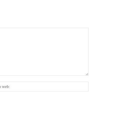
Sitio
nico:*
web: