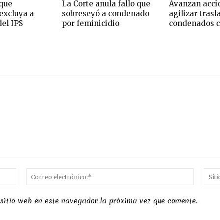
que
La Corte anula fallo que
Avanzan acci
excluya a
sobreseyó a condenado
agilizar trasl
del IPS
por feminicidio
condenados c
Nombre:*
Correo
electró
 sitio web en este navegador la próxima vez que comente.