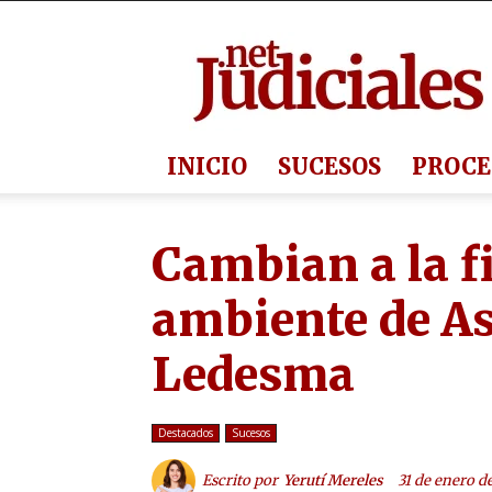
Judiciales.net
INICIO
SUCESOS
PROCE
Cambian a la f
ambiente de A
Ledesma
Destacados
Sucesos
Escrito por
Yerutí Mereles
31 de enero d