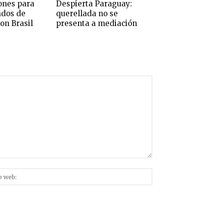
ones para
Despierta Paraguay:
ados de
querellada no se
on Brasil
presenta a mediación
Sitio
nico:*
web: