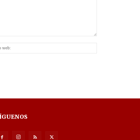
Sitio
nico:*
web:
ÍGUENOS