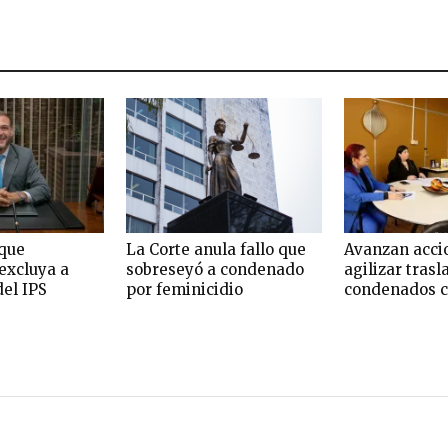
que
La Corte anula fallo que
Avanzan acci
excluya a
sobreseyó a condenado
agilizar trasl
del IPS
por feminicidio
condenados c