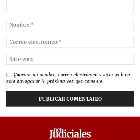
Comentario:
No
Co
el
Sit
we
Guardar mi nombre, correo electrónico y sitio web en
este navegador la próxima vez que comente.