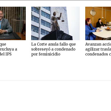
que
La Corte anula fallo que
Avanzan acci
excluya a
sobreseyó a condenado
agilizar trasl
del IPS
por feminicidio
condenados c