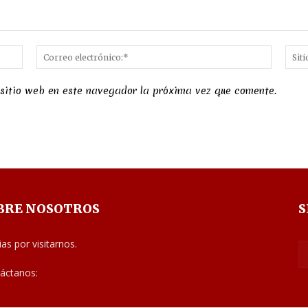
Nombre:*
Correo
electró
 sitio web en este navegador la próxima vez que comente.
BRE NOSOTROS
S
ias por visitarnos.
áctanos:
noticias@judiciales.net