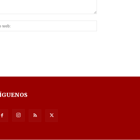
Sitio
nico:*
web:
ÍGUENOS