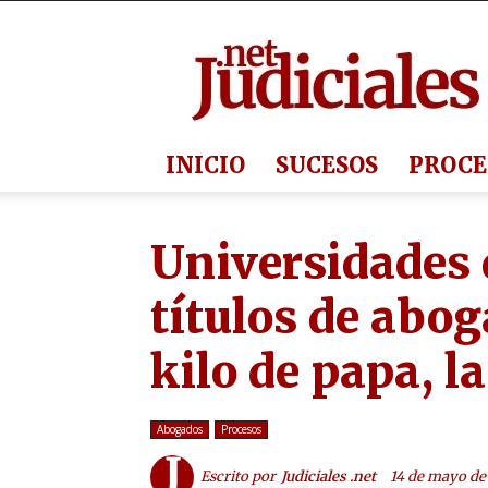
Judiciales.net
INICIO
SUCESOS
PROCE
Universidades 
títulos de abo
kilo de papa, 
Abogados
Procesos
Escrito por
Judiciales .net
14 de mayo de