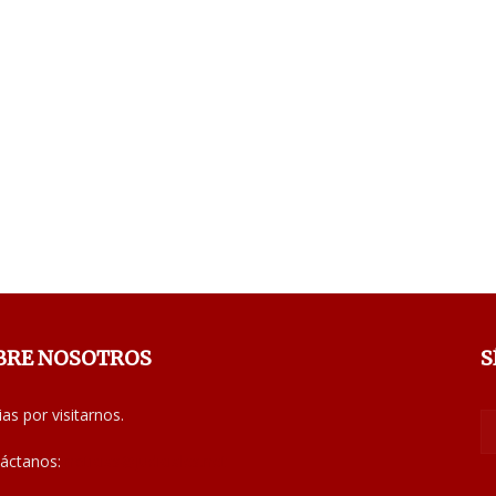
BRE NOSOTROS
S
ias por visitarnos.
áctanos:
noticias@judiciales.net