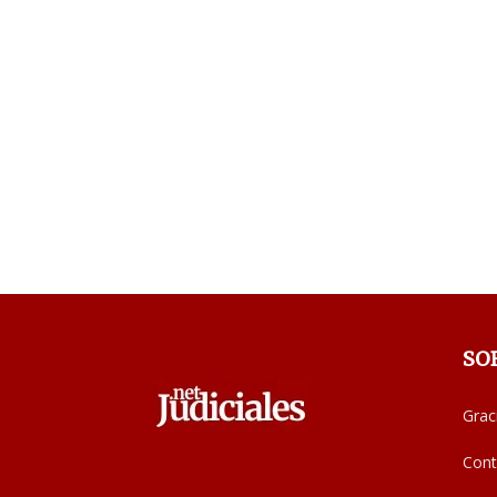
SO
Grac
Cont