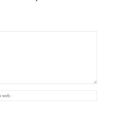
Sitio
nico:*
web: