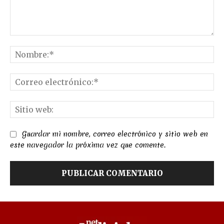
Comentario:
No
Co
el
Sit
we
Guardar mi nombre, correo electrónico y sitio web en
este navegador la próxima vez que comente.